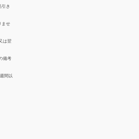
品引き
りませ
又は翌
の備考
週間以