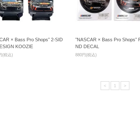
CAR × Bass Pro Shops" 2-SID
"NASCAR × Bass Pro Shops"
DESIGN KOOZIE
ND DECAL
0円(税込)
880円(税込)
<
1
>