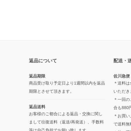
返品について
配送・
返品期限
佐川急便
商品受け取り予定日より1週間以内を返品
＊送料は
期限とさせて頂きます。
いただき
＊一回の
返品送料
合も880
お客様のご都合による返品・交換に関し
＊お買い
まして往復送料（返送/再発送）、手数料
で送料無
等は自己負担でお願い致します。