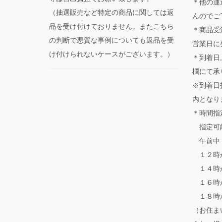
＊他の運
（抽選販売など特定の商品に関しては返
んのでご
品を受け付けておりません。またこちら
＊商品受
の判断で悪質な事例についても返品を受
営業日に
け付けられないケースがございます。）
＊到着日
欄にて承
※到着日
内となり
＊時間指
指定可
午前中
１２時
１４時
１６時
１８時
（お住ま