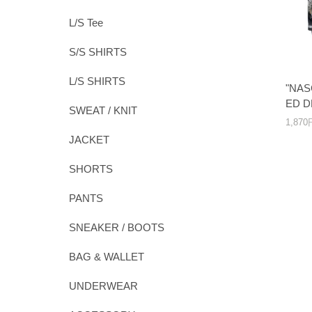
L/S Tee
S/S SHIRTS
L/S SHIRTS
"NAS
ED 
SWEAT / KNIT
1,87
JACKET
SHORTS
PANTS
SNEAKER / BOOTS
BAG & WALLET
UNDERWEAR