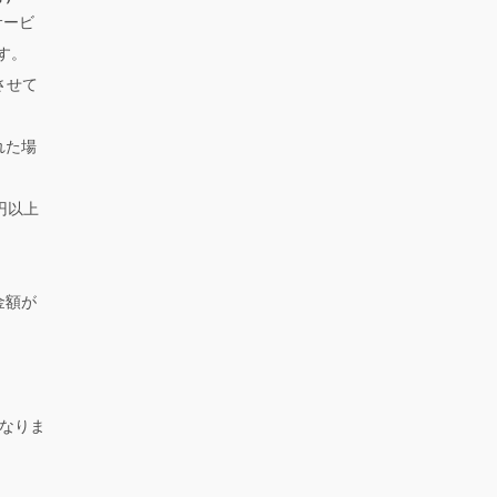
サービ
す。
させて
れた場
円以上
金額が
になりま