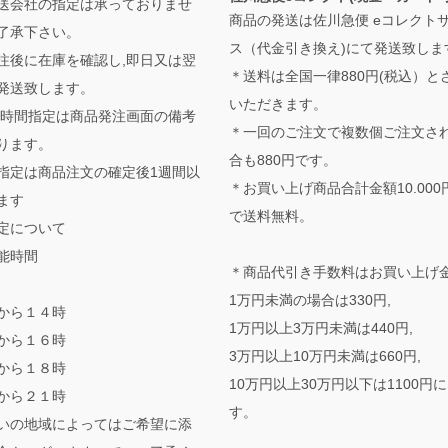
送会社の指定は承っておりませ
商品の発送は佐川急便 eコレクト
了承下さい。
ス（代金引き換え)にて発送致しま
注後に在庫を確認し,即日又は翌
＊送料は全国一律880円(税込）と
発送致します。
いただきます。
,時間指定は商品発注画面の備考
＊一回のご注文で複数個ご注文さ
ります。
合も880円です。
指定は商品注文の確定後1週間以
＊お買い上げ商品合計金額10.000
ます
で送料無料。
定について
能時間
＊商品代引き手数料はお買い上げ
1万円未満の場合は330円,
から１４時
1万円以上3万円未満は440円,
から１６時
3万円以上10万円未満は660円,
から１８時
10万円以上30万円以下は1100円
から２１時
す。
いの地域によってはご希望に添