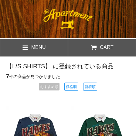
MENU
CART
【L/S SHIRTS】 に登録されている商品
7
件の商品が見つかりました
おすすめ順
価格順
新着順