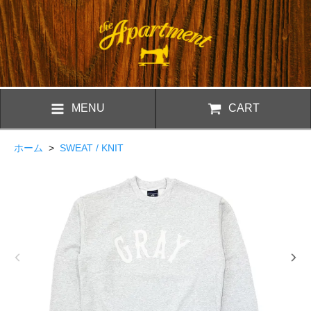
MENU
CART
ホーム
>
SWEAT / KNIT