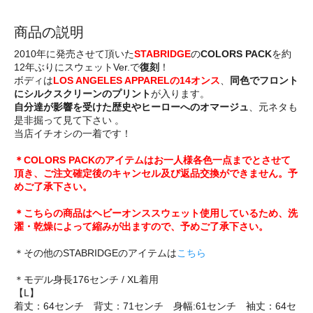
商品の説明
2010年に発売させて頂いた
STABRIDGE
の
COLORS PACK
を約
12年ぶりにスウェットVer.で
復刻
！
ボディは
LOS ANGELES APPARELの14オンス
、
同色でフロント
にシルクスクリーンのプリント
が入ります。
自分達が影響を受けた歴史やヒーローへのオマージュ
、元ネタも
是非掘って見て下さい 。
当店イチオシの一着です！
＊COLORS PACKのアイテムはお一人様各色一点までとさせて
頂き、ご注文確定後のキャンセル及び返品交換ができません。予
めご了承下さい。
＊こちらの商品はヘビーオンススウェット使用しているため、洗
濯・乾燥によって縮みが出ますので、予めご了承下さい。
＊その他のSTABRIDGEのアイテムは
こちら
＊モデル身長176センチ / XL着用
【L】
着丈：64センチ 背丈：71センチ 身幅:61センチ 袖丈：64セ