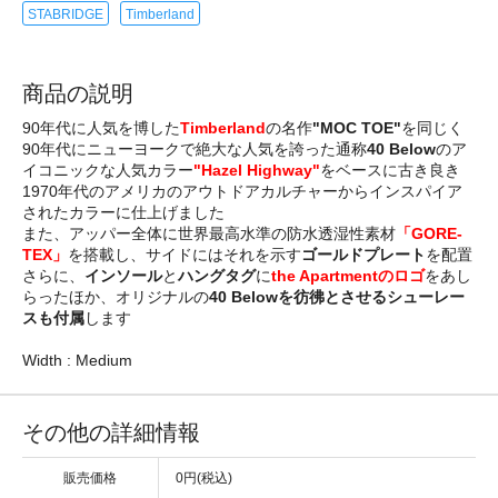
STABRIDGE
Timberland
商品の説明
90年代に人気を博した
Timberland
の名作
"MOC TOE"
を同じく
90年代にニューヨークで絶大な人気を誇った通称
40 Below
のア
イコニックな人気カラー
"Hazel Highway"
をベースに古き良き
1970年代のアメリカのアウトドアカルチャーからインスパイア
されたカラーに仕上げました
また、アッパー全体に世界最高水準の防水透湿性素材
「GORE‐
TEX」
を搭載し、サイドにはそれを示す
ゴールドプレート
を配置
さらに、
インソール
と
ハングタグ
に
the Apartmentのロゴ
をあし
らったほか、オリジナルの
40 Belowを彷彿とさせるシューレー
スも付属
します
Width : Medium
その他の詳細情報
販売価格
0円(税込)