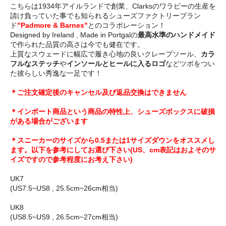
こちらは1934年アイルランドで創業、Clarksのワラビーの生産を
請け負っていた事でも知られるシューズファクトリーブラン
ド
"Padmore & Barnes"
とのコラボレーション！
Designed by Ireland , Made in Portgalの
最高水準のハンドメイド
で作られた品質の高さは今でも健在です。
上質なスウェードに幅広で履き心地の良いクレープソール、
カラ
フルなステッチ
や
インソールとヒールに入るロゴ
などツボをつい
た彼らしい秀逸な一足です！
＊ご注文確定後のキャンセル及び返品交換はできません
＊インポート商品という商品の特性上、シューズボックスに破損
がある場合がございます
＊スニーカーのサイズから0.5または1サイズダウンをオススメし
ます。以下を参考にしてお選び下さい(US、cm表記はおよそのサ
イズですので参考程度にお考え下さい)
UK7
(US7.5~US8 , 25.5cm~26cm相当)
UK8
(US8.5~US9 , 26.5cm~27cm相当)