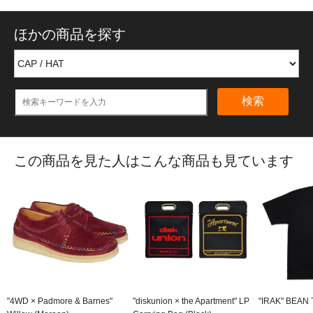
ほかの商品を探す
検索
この商品を見た人はこんな商品も見ています
"4WD × Padmore & Barnes"
"diskunion × the Apartment" LP
"IRAK" BEAN T