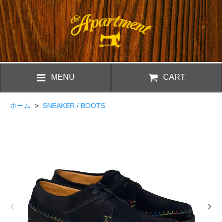
MENU
CART
ホーム
>
SNEAKER / BOOTS