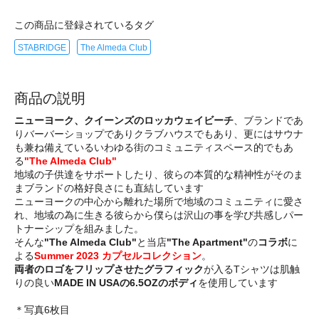
この商品に登録されているタグ
STABRIDGE
The Almeda Club
商品の説明
ニューヨーク、クイーンズのロッカウェイビーチ
、ブランドであ
りバーバーショップでありクラブハウスでもあり、更にはサウナ
も兼ね備えているいわゆる街のコミュニティスペース的でもあ
る
"The Almeda Club"
地域の子供達をサポートしたり、彼らの本質的な精神性がそのま
まブランドの格好良さにも直結しています
ニューヨークの中心から離れた場所で地域のコミュニティに愛さ
れ、地域の為に生きる彼らから僕らは沢山の事を学び共感しパー
トナーシップを組みました。
そんな
"The Almeda Club"
と当店
"The Apartment"
の
コラボ
に
よる
Summer 2023 カプセルコレクション
。
両者のロゴをフリップさせたグラフィック
が入るTシャツは肌触
りの良い
MADE IN USAの6.5OZのボディ
を使用しています
＊写真6枚目