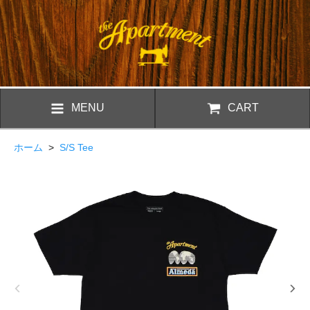
MENU
CART
ホーム
>
S/S Tee