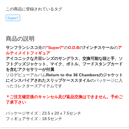
この商品に登録されているタグ
Super7
商品の説明
サンフランシスコ
発の
"Super7"
の
O.D.B
の
7インチスケール
の
ア
ルティメイトフィギュア
アイコニックな片目レンズのサングラス、交換可能な頭と手、ソ
フトグッズジャケット、マイク、ボトル、フードスタンプカード
を含むアクセサリーが付属
ソロデビューアルバム
Return to the 36 Chambersのジャケット
にインスパイアされたスリップケーススタイル
のパッケージに入
ったコレクターズアイテムです
＊ご注文確定後のキャンセル及び返品交換はできません。予めご
了承下さい
パッケージサイズ：23.5 x 20 x 7.5センチ
フィギュアサイズ：18.5センチ