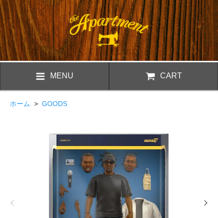
MENU
CART
ホーム
>
GOODS