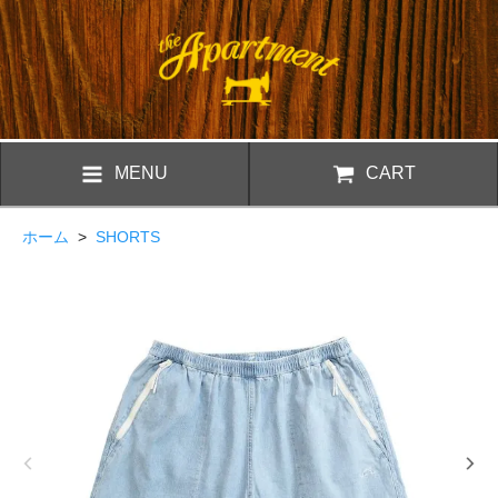
MENU
CART
ホーム
>
SHORTS