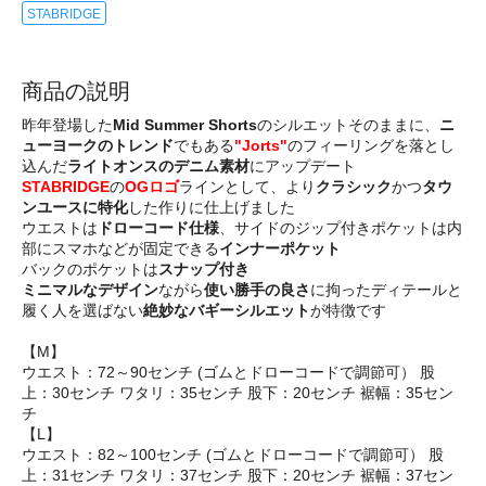
STABRIDGE
商品の説明
昨年登場した
Mid Summer Shorts
のシルエットそのままに、
ニ
ューヨークのトレンド
でもある
"Jorts"
のフィーリングを落とし
込んだ
ライトオンスのデニム素材
にアップデート
STABRIDGE
の
OGロゴ
ラインとして、より
クラシック
かつ
タウ
ンユースに特化
した作りに仕上げました
ウエストは
ドローコード仕様
、サイドのジップ付きポケットは内
部にスマホなどが固定できる
インナーポケット
バックのポケットは
スナップ付き
ミニマルなデザイン
ながら
使い勝手の良さ
に拘ったディテールと
履く人を選ばない
絶妙なバギーシルエット
が特徴です
【M】
ウエスト：72～90センチ (ゴムとドローコードで調節可） 股
上：30センチ ワタリ：35センチ 股下：20センチ 裾幅：35セン
チ
【L】
ウエスト：82～100センチ (ゴムとドローコードで調節可） 股
上：31センチ ワタリ：37センチ 股下：20センチ 裾幅：37セン