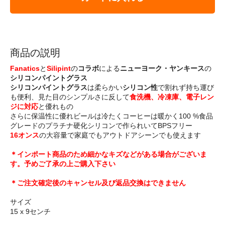
商品の説明
Fanatics
と
Silipint
の
コラボ
による
ニューヨーク・ヤンキース
の
シリコンパイントグラス
シリコンパイントグラス
は柔らかい
シリコン性
で割れず持ち運び
も便利、見た目のシンプルさに反して
食洗機、冷凍庫、電子レン
ジに対応
と優れもの
さらに保温性に優れビールは冷たくコーヒーは暖かく100 %食品
グレードのプラチナ硬化シリコンで作られいてBPSフリー
16オンス
の大容量で家庭でもアウトドアシーンでも使えます
＊インポート商品のため細かなキズなどがある場合がございま
す。予めご了承の上ご購入下さい
＊ご注文確定後のキャンセル及び返品交換はできません
サイズ
15 x 9センチ