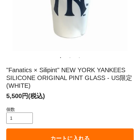
"Fanatics × Silipint" NEW YORK YANKEES
SILICONE ORIGINAL PINT GLASS - US限定
(WHITE)
5,500円(税込)
個数
カートに入れる