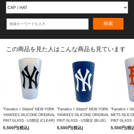
検索
この商品を見た人はこんな商品も見ています
"Fanatics × Silipint" NEW YORK
"Fanatics × Silipint" NEW YORK
"Fanatics × S
YANKEES SILICONE ORIGINAL
YANKEES SILICONE ORIGINAL
METS SILICO
PINT GLASS - US限定 (CLEAR)
PINT GLASS - US限定 (BLUE)
PINT GLASS 
5,500円(税込)
5,500円(税込)
5,500円(税