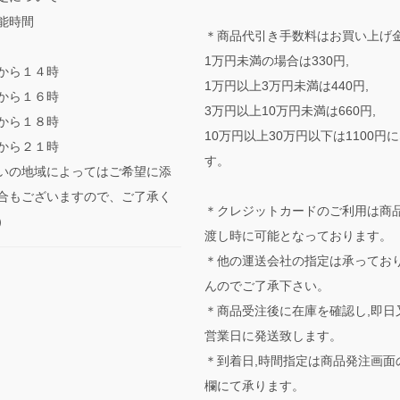
能時間
＊商品代引き手数料はお買い上げ
1万円未満の場合は330円,
から１４時
1万円以上3万円未満は440円,
から１６時
3万円以上10万円未満は660円,
から１８時
10万円以上30万円以下は1100円
から２１時
す。
いの地域によってはご希望に添
合もございますので、ご了承く
＊クレジットカードのご利用は商
。）
渡し時に可能となっております。
＊他の運送会社の指定は承ってお
んのでご了承下さい。
＊商品受注後に在庫を確認し,即日
営業日に発送致します。
＊到着日,時間指定は商品発注画面
欄にて承ります。