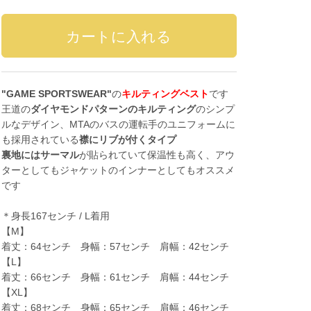
"GAME SPORTSWEAR"
の
キルティングベスト
です
王道の
ダイヤモンドパターンのキルティング
のシンプ
ルなデザイン、MTAのバスの運転手のユニフォームに
も採用されている
襟にリブが付くタイプ
裏地にはサーマル
が貼られていて保温性も高く、アウ
ターとしてもジャケットのインナーとしてもオススメ
です
＊身長167センチ / L着用
【M】
着丈：64センチ 身幅：57センチ 肩幅：42センチ
【L】
着丈：66センチ 身幅：61センチ 肩幅：44センチ
【XL】
着丈：68センチ 身幅：65センチ 肩幅：46センチ