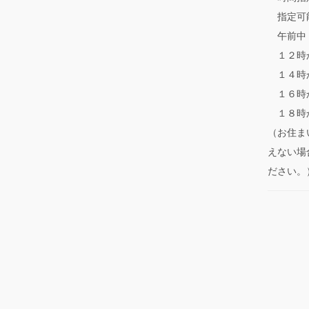
指定可
午前中
１２時
１４時
１６時
１８時
（お住ま
えない場
ださい