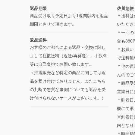
返品期限
佐川急便
商品受け取り予定日より1週間以内を返品
＊送料は
期限とさせて頂きます。
いただき
＊一回の
返品送料
合も880
お客様のご都合による返品・交換に関し
＊お買い
まして往復送料（返送/再発送）、手数料
で送料無
等は自己負担でお願い致します。
＊他の運
（抽選販売など特定の商品に関しては返
んのでご
品を受け付けておりません。またこちら
＊商品受
の判断で悪質な事例についても返品を受
営業日に
け付けられないケースがございます。）
＊到着日
欄にて承
※到着日
内となり
＊時間指