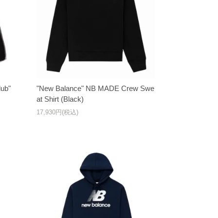
ub"
"New Balance" NB MADE Crew Swe
at Shirt (Black)
17,930円(税込)