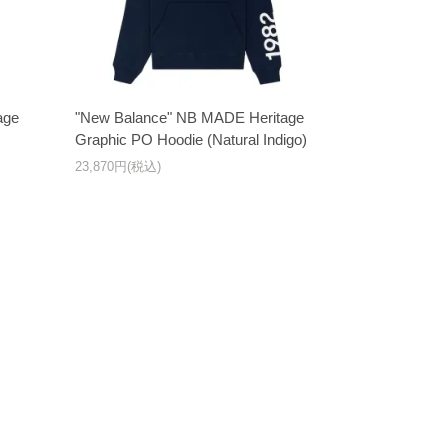
age
"New Balance" NB MADE Heritage
Graphic PO Hoodie (Natural Indigo)
23,870円(税込)