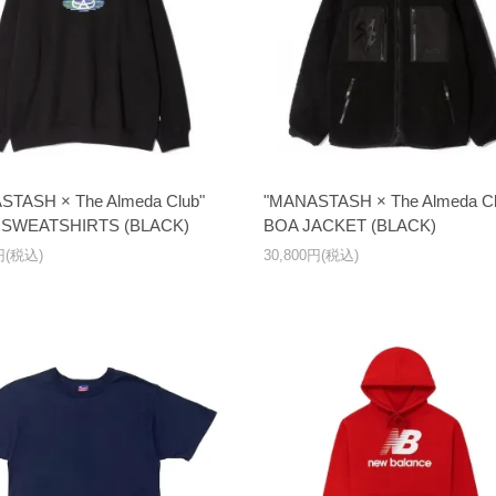
STASH × The Almeda Club"
"MANASTASH × The Almeda Cl
SWEATSHIRTS (BLACK)
BOA JACKET (BLACK)
0円(税込)
30,800円(税込)