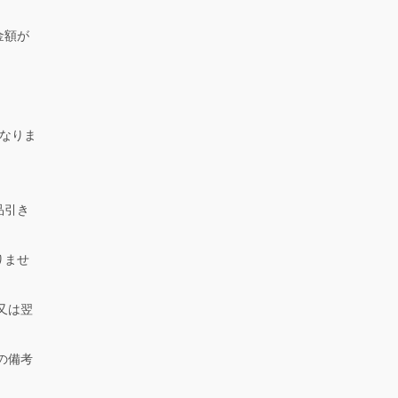
金額が
になりま
品引き
りませ
又は翌
の備考