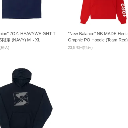
pion" 7OZ. HEAVYWEIGHT T
"New Balance" NB MADE Herit
US限定 (NAVY) M～XL
Graphic PO Hoodie (Team Red)
円(税込)
23,870円(税込)