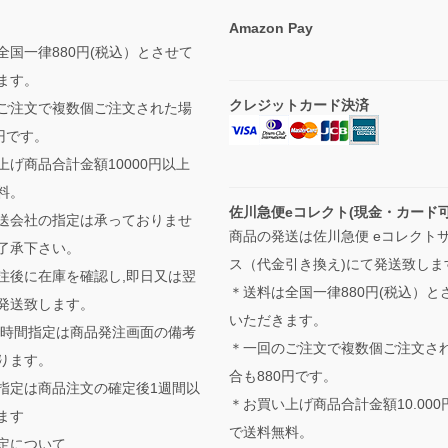
Amazon Pay
全国一律880円(税込）とさせて
ます。
クレジットカード決済
ご注文で複数個ご注文された場
円です。
上げ商品合計金額10000円以上
料。
佐川急便eコレクト(現金・カード
送会社の指定は承っておりませ
商品の発送は佐川急便 eコレクト
了承下さい。
ス（代金引き換え)にて発送致しま
注後に在庫を確認し,即日又は翌
＊送料は全国一律880円(税込）と
発送致します。
いただきます。
,時間指定は商品発注画面の備考
＊一回のご注文で複数個ご注文さ
ります。
合も880円です。
指定は商品注文の確定後1週間以
＊お買い上げ商品合計金額10.000
ます
で送料無料。
定について