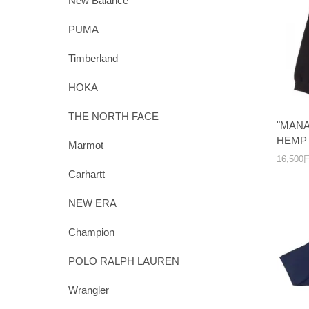
New Balance
PUMA
Timberland
HOKA
THE NORTH FACE
"MANA
HEMP 
Marmot
16,50
Carhartt
NEW ERA
Champion
POLO RALPH LAUREN
Wrangler