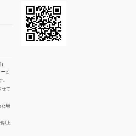
可）
サービ
す。
させて
れた場
円以上