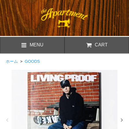
MENU
CART
ホーム
>
GOODS