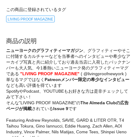
この商品に登録されているタグ
LIVING PROOF MAGAZINE
商品の説明
ニューヨークのグラフィティーマガジン
、グラフィティーやそこ
に付随するカルチャーなどを当事者へのインタビューや希少なア
ーカイブ写真と共に紹介しており過去当店に入荷したバックナン
バーも大人気、今1番熱いニューヨーク発のグラフィティーマグ
である
"LIVING PROOF MAGAZINE"
( @livingproofnewyork )
単なるマグではなく
Patreonメンバー限定の希少なインタビュー
なども高い評価を得ています
SpotifyやPodcast、YOUTUBEもお好きな方は是非チェックして
みて下さい！
そんな"LIVING PROOF MAGAZINE"の
The Almeda Clubの広告
ページが掲載
されている
Issue 9
です
Featuring Andrew Reynolds, SAVIE, GARD & LITER OTR, T4
Taihou Tokura, Gino Iannucci, Eddie Huang, Zach Allen, AOI
Industry, Vince Palmer, Nils Matijas, Come Tees, Shinpei Ueno