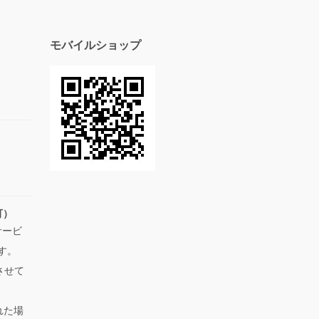
モバイルショップ
可）
サービ
す。
させて
れた場