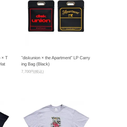
 × T
"diskunion × the Apartment" LP Carry
Hat
ing Bag (Black)
7,700円(税込)