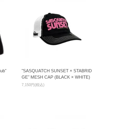
ub"
"SASQUATCH SUNSET × STABRID
GE" MESH CAP (BLACK × WHITE)
7,150円(税込)