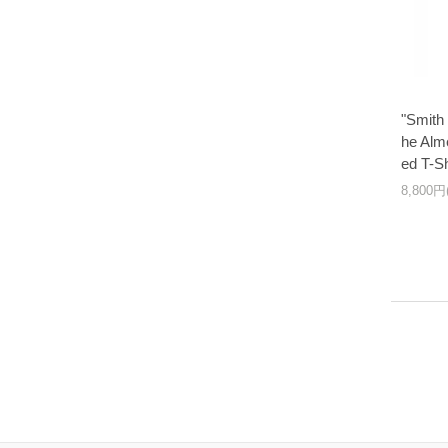
"Smith
he Alm
ed T-Sh
8,800