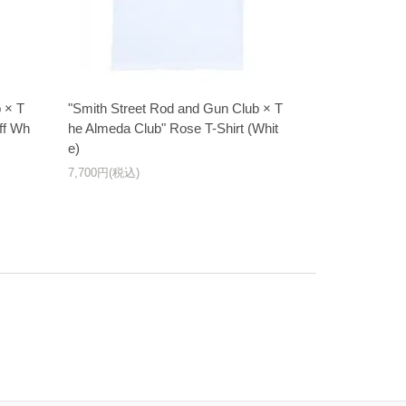
 × T
"Smith Street Rod and Gun Club × T
ff Wh
he Almeda Club" Rose T-Shirt (Whit
e)
7,700円(税込)