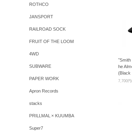
ROTHCO
JANSPORT
RAILROAD SOCK
FRUIT OF THE LOOM
4WD
"Smith
SUBWARE
he Alm
(Black
PAPER WORK
7,700
Apron Records
stacks
PRILLMAL × KUUMBA
Super7