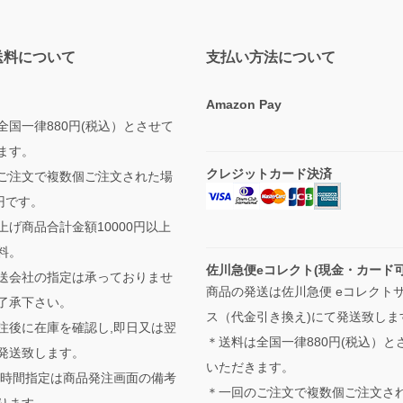
送料について
支払い方法について
Amazon Pay
全国一律880円(税込）とさせて
ます。
クレジットカード決済
ご注文で複数個ご注文された場
円です。
上げ商品合計金額10000円以上
料。
佐川急便eコレクト(現金・カード
送会社の指定は承っておりませ
商品の発送は佐川急便 eコレクト
了承下さい。
ス（代金引き換え)にて発送致しま
注後に在庫を確認し,即日又は翌
＊送料は全国一律880円(税込）と
発送致します。
いただきます。
,時間指定は商品発注画面の備考
＊一回のご注文で複数個ご注文さ
ります。