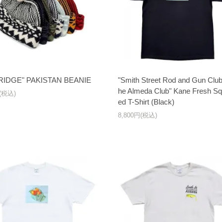
RIDGE" PAKISTAN BEANIE
"Smith Street Rod and Gun Club
he Almeda Club" Kane Fresh S
円(税込)
ed T-Shirt (Black)
8,800円(税込)