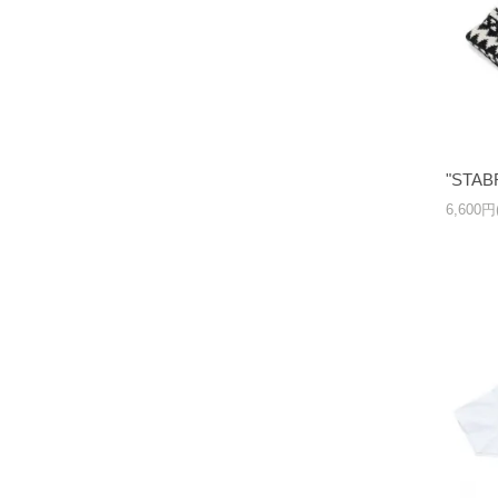
"STAB
6,600