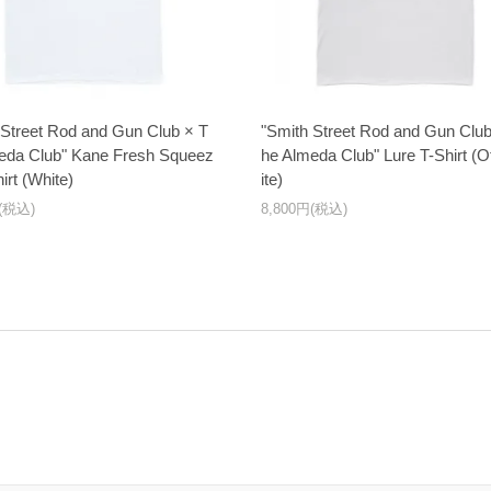
 Street Rod and Gun Club × T
"Smith Street Rod and Gun Club
eda Club" Kane Fresh Squeez
he Almeda Club" Lure T-Shirt (O
irt (White)
ite)
円(税込)
8,800円(税込)