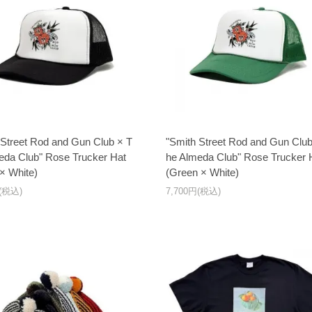
 Street Rod and Gun Club × T
"Smith Street Rod and Gun Club
eda Club" Rose Trucker Hat
he Almeda Club" Rose Trucker 
 × White)
(Green × White)
円(税込)
7,700円(税込)