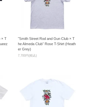
 × T
"Smith Street Rod and Gun Club × T
queez
he Almeda Club" Rose T-Shirt (Heath
er Grey)
7,700円(税込)