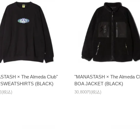
STASH × The Almeda Club"
"MANASTASH × The Almeda Cl
SWEATSHIRTS (BLACK)
BOA JACKET (BLACK)
0円(税込)
30,800円(税込)