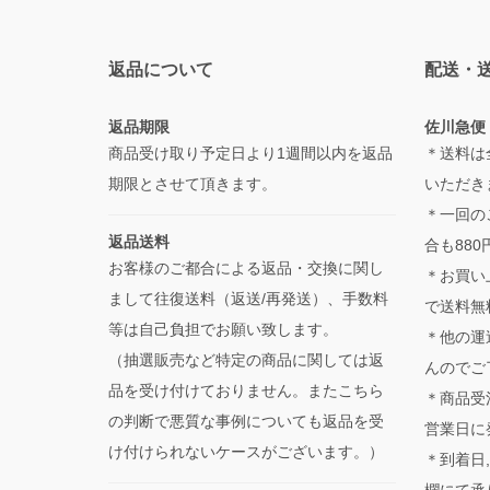
返品について
配送・
返品期限
佐川急便
商品受け取り予定日より1週間以内を返品
＊送料は
期限とさせて頂きます。
いただき
＊一回の
返品送料
合も880
お客様のご都合による返品・交換に関し
＊お買い
まして往復送料（返送/再発送）、手数料
で送料無
等は自己負担でお願い致します。
＊他の運
（抽選販売など特定の商品に関しては返
んのでご
品を受け付けておりません。またこちら
＊商品受
の判断で悪質な事例についても返品を受
営業日に
け付けられないケースがございます。）
＊到着日
欄にて承