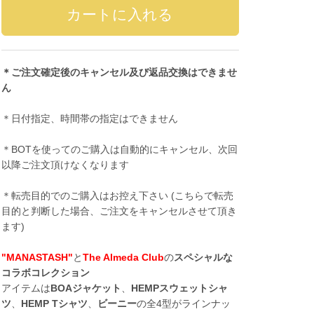
＊ご注文確定後のキャンセル及び返品交換はできませ
ん
＊日付指定、時間帯の指定はできません
＊BOTを使ってのご購入は自動的にキャンセル、次回
以降ご注文頂けなくなります
＊転売目的でのご購入はお控え下さい (こちらで転売
目的と判断した場合、ご注文をキャンセルさせて頂き
ます)
"MANASTASH"
と
The Almeda Club
の
スペシャルな
コラボコレクション
アイテムは
BOAジャケット
、
HEMPスウェットシャ
ツ
、
HEMP Tシャツ
、
ビーニー
の全4型がラインナッ