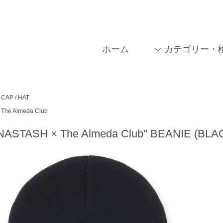
ホーム
カテゴリー・
CAP / HAT
The Almeda Club
ASTASH × The Almeda Club" BEANIE (BLA