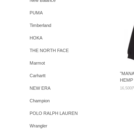
New Balance
PUMA
Timberland
HOKA
THE NORTH FACE
Marmot
"MANA
Carhartt
HEMP 
NEW ERA
16,50
Champion
POLO RALPH LAUREN
Wrangler