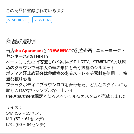
この商品に登録されているタグ
STABRIDGE
NEW ERA
商品の説明
当店
the Apartment
と
"NEW ERA"
の
別注企画
、
ニューヨーク・
ヤンキース
の
9THIRTY
ベースにしたのは
芯無し6パネル
の9THIRTY、
9TWENTYより深
めのクラウン
で日本人の頭の形にも合う抜群のシルエット
ボディと汗止め部分は伸縮性のあるストレッチ素材
を使用し、
快
適な被り心地
ブラックボディ
に
ブラウンロゴ
を合わせた、どんなスタイルにも
取り入れやすいシンプルな仕上がり
the Apartment限定
となるスペシャルなカスタムが完成しました
サイズ：
S/M (55 ~ 59センチ)
M/L (57 ~ 61センチ)
L/XL (60 ~ 64センチ)