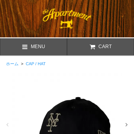
MENU
CART
ホーム
>
CAP / HAT