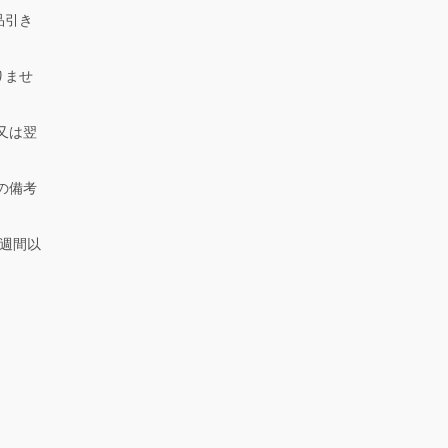
品引き
りませ
又は翌
の備考
週間以