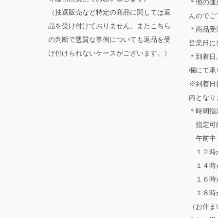
＊他の運
（抽選販売など特定の商品に関しては返
んのでご
品を受け付けておりません。またこちら
＊商品受
の判断で悪質な事例についても返品を受
営業日に
け付けられないケースがございます。）
＊到着日
欄にて承
※到着日
内となり
＊時間指
指定可
午前中
１２時
１４時
１６時
１８時
（お住ま