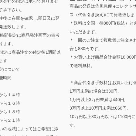
送会社の指定は承っておりませ
商品の発送は佐川急便 eコレクト
了承下さい。
ス（代金引き換え)にて発送致しま
注後に在庫を確認し,即日又は翌
＊送料は全国一律880円(税込）と
発送致します。
いただきます。
,時間指定は商品発注画面の備考
＊一回のご注文で複数個ご注文さ
ります。
合も880円です。
指定は商品注文の確定後1週間以
＊お買い上げ商品合計金額10.000
ます
で送料無料。
定について
能時間
＊商品代引き手数料はお買い上げ
1万円未満の場合は330円,
から１４時
1万円以上3万円未満は440円,
から１６時
3万円以上10万円未満は660円,
から１８時
10万円以上30万円以下は1100円
から２１時
す。
いの地域によってはご希望に添