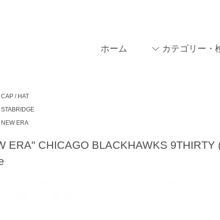
ホーム
カテゴリー・
CAP / HAT
STABRIDGE
NEW ERA
 ERA" CHICAGO BLACKHAWKS 9THIRTY (Vint
e