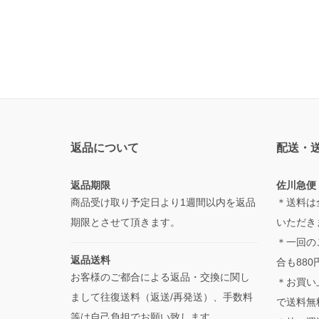
返品について
配送・
返品期限
佐川急便
商品受け取り予定日より1週間以内を返品
＊送料は
期限とさせて頂きます。
いただき
＊一回の
返品送料
合も880
お客様のご都合による返品・交換に関し
＊お買い
まして往復送料（返送/再発送）、手数料
で送料無
等は自己負担でお願い致します。