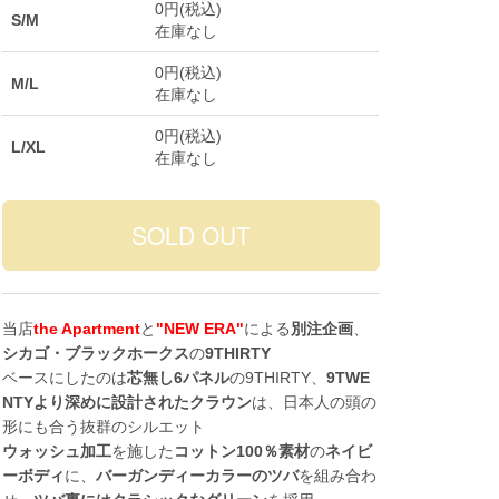
0円(税込)
S/M
在庫なし
0円(税込)
M/L
在庫なし
0円(税込)
L/XL
在庫なし
当店
the Apartment
と
"NEW ERA"
による
別注企画
、
シカゴ・ブラックホークス
の
9THIRTY
ベースにしたのは
芯無し6パネル
の9THIRTY、
9TWE
NTYより深めに設計されたクラウン
は、日本人の頭の
形にも合う抜群のシルエット
ウォッシュ加工
を施した
コットン100％素材
の
ネイビ
ーボディ
に、
バーガンディーカラーのツバ
を組み合わ