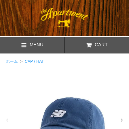
MENU
CART
ホーム
>
CAP / HAT