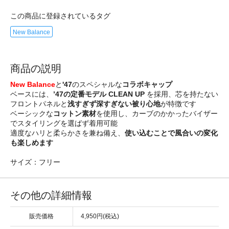
この商品に登録されているタグ
New Balance
商品の説明
New Balance
と
'47
のスペシャルな
コラボキャップ
ベースには、
’47の定番モデル CLEAN UP
を採用、芯を持たない
フロントパネルと
浅すぎず深すぎない被り心地
が特徴です
ベーシックな
コットン素材
を使用し、カーブのかかったバイザー
でスタイリングを選ばず着用可能
適度なハリと柔らかさを兼ね備え、
使い込むことで風合いの変化
も楽しめます
サイズ：フリー
その他の詳細情報
販売価格
4,950円(税込)