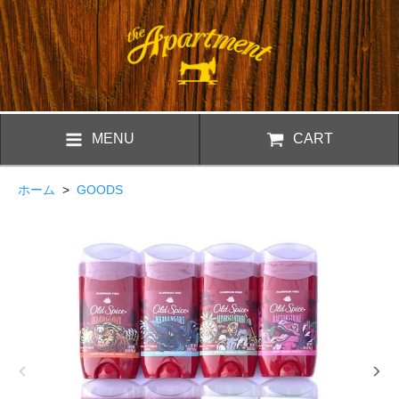
MENU
CART
ホーム
>
GOODS