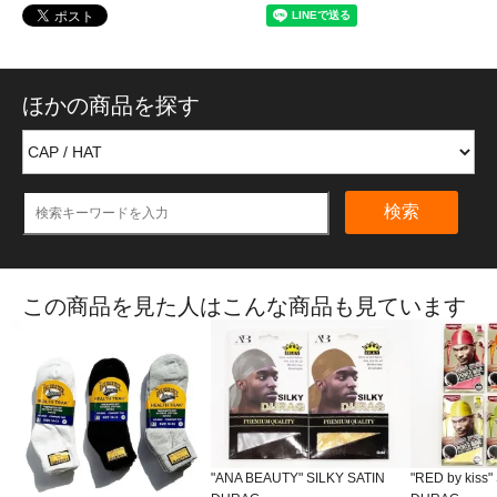
ほかの商品を探す
検索
この商品を見た人はこんな商品も見ています
"ANA BEAUTY" SILKY SATIN
"RED by kiss"