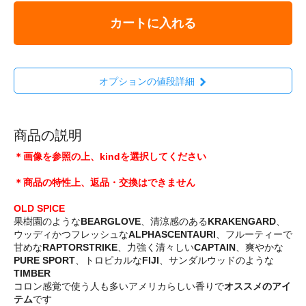
カートに入れる
オプションの値段詳細
商品の説明
＊画像を参照の上、kindを選択してください
＊商品の特性上、返品・交換はできません
OLD SPICE
果樹園のような
BEARGLOVE
、清涼感のある
KRAKENGARD
、
ウッディかつフレッシュな
ALPHASCENTAURI
、フルーティーで
甘めな
RAPTORSTRIKE
、力強く清々しい
CAPTAIN
、爽やかな
PURE SPORT
、トロピカルな
FIJI
、サンダルウッドのような
TIMBER
コロン感覚で使う人も多いアメリカらしい香りで
オススメのアイ
テム
です