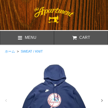
MENU
CART
ホーム
>
SWEAT / KNIT