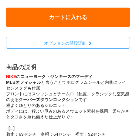
カートに入れる
オプションの値段詳細
商品の説明
NIKE
の
ニューヨーク・ヤンキースのフーディ
MLBオフィシャル
と言うことでホログラムシールと内側にライ
センスタグも付属
フロントにはスウッシュとチームロゴ配置、クラシックな空気感
のある
クーパーズタウンコレクション
です
程よくゆとりのあるシルエット
ボディには、程よい厚みのあるスウェット素材を採用、柔らかさ
とタフさを兼ね備えた仕上がりです
【L】
着丈：69センチ 身幅：64センチ 裄丈：92センチ