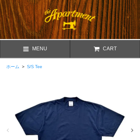
MENU
CART
ホーム
>
S/S Tee