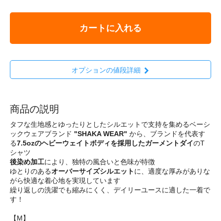
カートに入れる
オプションの値段詳細
商品の説明
タフな生地感とゆったりとしたシルエットで支持を集めるベーシ
ックウェアブランド
"SHAKA WEAR"
から、ブランドを代表す
る
7.5ozのヘビーウェイトボディを採用したガーメントダイ
のT
シャツ
後染め加工
により、独特の風合いと色味が特徴
ゆとりのある
オーバーサイズシルエット
に、適度な厚みがありな
がら快適な着心地を実現しています
繰り返しの洗濯でも縮みにくく、デイリーユースに適した一着で
す！
【M】