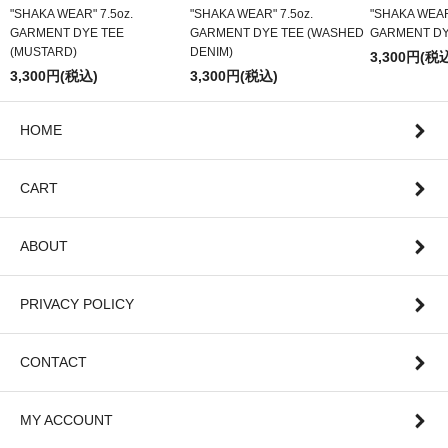
"SHAKA WEAR" 7.5oz.
"SHAKA WEAR" 7.5oz.
"SHAKA WEAR"
GARMENT DYE TEE
GARMENT DYE TEE (WASHED
GARMENT DY
(MUSTARD)
DENIM)
3,300円(税
3,300円(税込)
3,300円(税込)
HOME
CART
ABOUT
PRIVACY POLICY
CONTACT
MY ACCOUNT