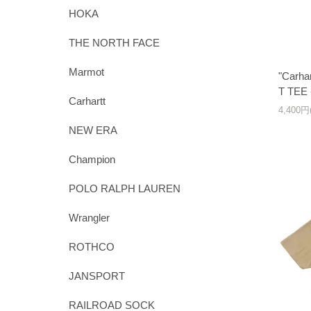
HOKA
THE NORTH FACE
Marmot
"Carh
T TEE
Carhartt
4,400
NEW ERA
Champion
POLO RALPH LAUREN
Wrangler
ROTHCO
JANSPORT
RAILROAD SOCK