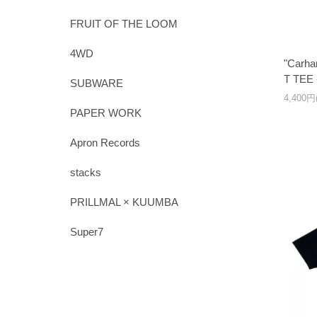
FRUIT OF THE LOOM
4WD
"Carh
T TEE
SUBWARE
4,400
PAPER WORK
Apron Records
stacks
PRILLMAL × KUUMBA
Super7