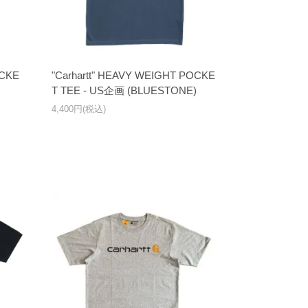
OCKE
"Carhartt" HEAVY WEIGHT POCKE
T TEE - US企画 (BLUESTONE)
4,400円(税込)