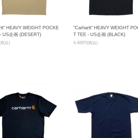
artt" HEAVY WEIGHT POCKE
"Carhartt" HEAVY WEIGHT P
 - US企画 (DESERT)
T TEE - US企画 (BLACK)
円(税込)
4,400円(税込)