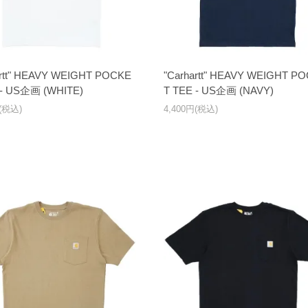
artt" HEAVY WEIGHT POCKE
"Carhartt" HEAVY WEIGHT P
 - US企画 (WHITE)
T TEE - US企画 (NAVY)
円(税込)
4,400円(税込)