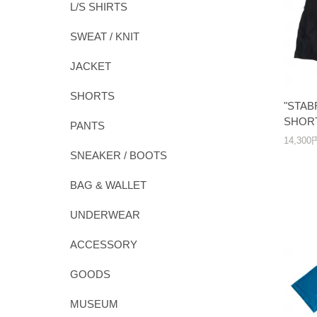
L/S SHIRTS
SWEAT / KNIT
JACKET
SHORTS
"STAB
SHORT
PANTS
14,30
SNEAKER / BOOTS
BAG & WALLET
UNDERWEAR
ACCESSORY
GOODS
MUSEUM