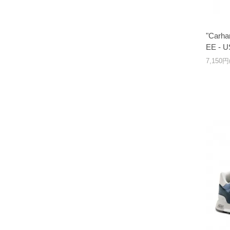
"Carh
EE - 
7,150