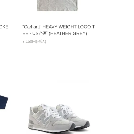
OCKE
"Carhartt" HEAVY WEIGHT LOGO T
EE - US企画 (HEATHER GREY)
7,150円(税込)