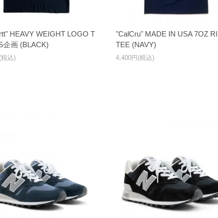
artt" HEAVY WEIGHT LOGO T
"CalCru" MADE IN USA 7OZ R
US企画 (BLACK)
TEE (NAVY)
円(税込)
4,400円(税込)