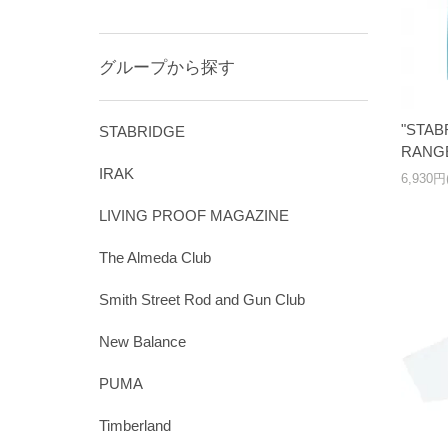
グループから探す
"STAB
STABRIDGE
RANGE
IRAK
6,930
LIVING PROOF MAGAZINE
The Almeda Club
Smith Street Rod and Gun Club
New Balance
PUMA
Timberland