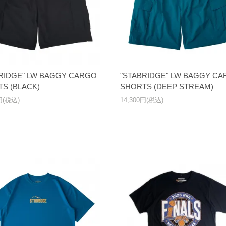
RIDGE" LW BAGGY CARGO
"STABRIDGE" LW BAGGY C
S (BLACK)
SHORTS (DEEP STREAM)
0円(税込)
14,300円(税込)